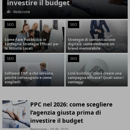
investire il budget
di
- Redazione
SEO
SEO
Come Fare Pubblicità in
Strategie di comunicazione
Sardegna: Strategie Efficaci per
digitale: come costruire un
le Attività Locali
brand memorabile
SEO
SEO
Software ERP: a che servono,
Link building: come creare una
perché convengono e come
campagna efficace? Quali sono i
sceglierli
vantaggi
PPC nel 2026: come scegliere
l’agenzia giusta prima di
investire il budget
Redazione
- 18 dic 2025