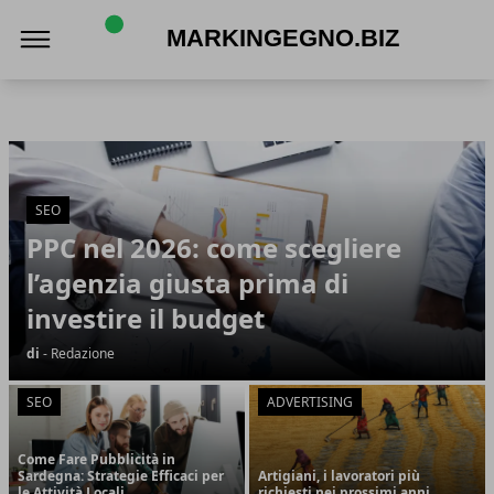
Markingegno.biz
Markingegno.biz
Articoli in Evidenza
SEO
PPC nel 2026: come scegliere
l’agenzia giusta prima di
investire il budget
di
- Redazione
SEO
ADVERTISING
Come Fare Pubblicità in
Sardegna: Strategie Efficaci per
Artigiani, i lavoratori più
le Attività Locali
richiesti nei prossimi anni