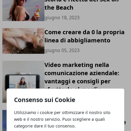
the Beach
giugno 18, 2023
Come creare da 0 la propria
linea di abbigliamento
giugno 05, 2023
Video marketing nella
comunicazione aziendale:
vantaggi e consigli per
sfruttarlo al meglio
Consenso sui Cookie
maggio 23, 2023
Utilizziamo i cookie per ottimizzare il nostro sito
Il Social Media Marketing
web e il nostro servizio. Puoi scegliere a quali
nell'Era Digitale: Strategie e
categorie dare il tuo consenso.
Meccanismi