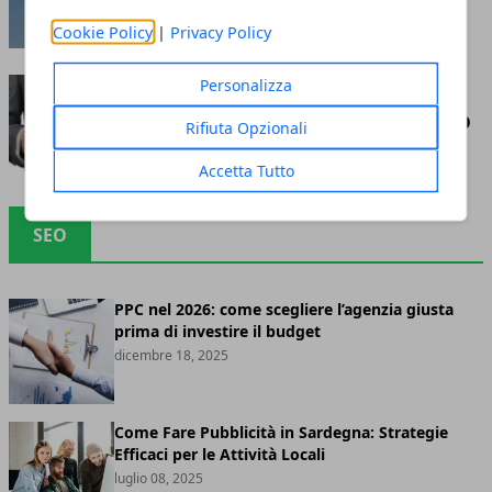
Cookie Policy
|
Privacy Policy
marzo 06, 2023
Personalizza
Come migliorare la
reputazione online in 5 step
Rifiuta Opzionali
dicembre 16, 2022
Accetta Tutto
SEO
PPC nel 2026: come scegliere l’agenzia giusta
prima di investire il budget
dicembre 18, 2025
Come Fare Pubblicità in Sardegna: Strategie
Efficaci per le Attività Locali
luglio 08, 2025