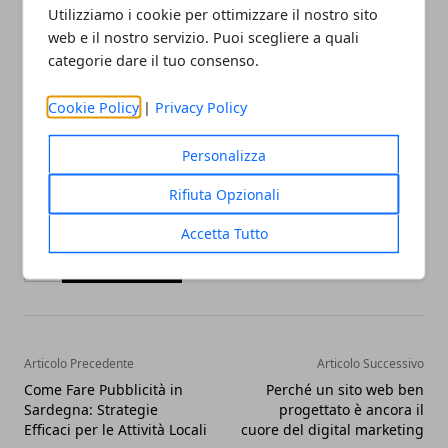
coccole per il palato. Nel 2025,
il suo sapere deve
Utilizziamo i cookie per ottimizzare il nostro sito
web e il nostro servizio. Puoi scegliere a quali
essere in grado di conciliare gusto, benessere ed
categorie dare il tuo consenso.
estetica
(non dimentichiamo che le torte, a
prescindere dagli ingredienti con cui sono
Cookie Policy
|
Privacy Policy
preparate, devono essere instagrammabili).
Personalizza
Rifiuta Opzionali
Accetta Tutto
Facebook
Twitter
Whatsapp
Articolo Precedente
Articolo Successivo
Come Fare Pubblicità in
Perché un sito web ben
Sardegna: Strategie
progettato è ancora il
Efficaci per le Attività Locali
cuore del digital marketing