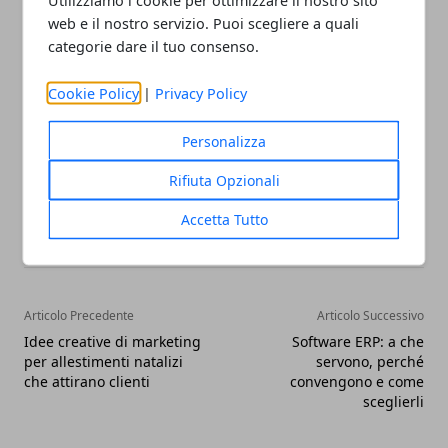
che può essere uno strumento ottimo per
web e il nostro servizio. Puoi scegliere a quali
categorie dare il tuo consenso.
migliorare il posizionamento sui motori di ricerca e
per fornire approfondimenti costanti ai visitatori.
Cookie Policy
|
Privacy Policy
Personalizza
Rifiuta Opzionali
Facebook
Twitter
Whatsapp
Accetta Tutto
Articolo Precedente
Articolo Successivo
Idee creative di marketing
Software ERP: a che
per allestimenti natalizi
servono, perché
che attirano clienti
convengono e come
sceglierli