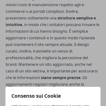
minori costi di manutenzione rispetto agli e-
commerce o ai portali complessi. Inoltre,
presentano solitamente una
struttura semplice e
intuitiva
, in modo che i visitatori possano trovare le
informazioni di cui hanno bisogno. È semplice
aggiornare i contenuti e in questo modo l'azienda
può mantenere il sito sempre attuale. Il design
curato, inoltre, trasmette un senso di
professionalità, che migliora la percezione del
brand. Mantenere un sito aggiornato, anche nel
caso di un sito vetrina, è importante per assicurarsi
che le informazioni
siano sempre precise
. Gli
aggiornamenti regolari migliorano anche la
sicurezza del sito e lo mantengono conforme alle
Consenso sui Cookie
più recenti linee guida dal punto di vista SEO. In un
sito vetrina è possibile anche
aggiungere un blog
,
Utilizziamo i cookie per ottimizzare il nostro sito