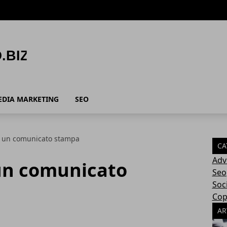
EDIA MARKETING
SEO
e un comunicato stampa
CA
Adv
un comunicato
Seo
Soc
Cop
AR