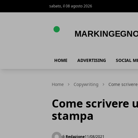
sabato, il 08 agosto 2026
Markingegno.biz
HOME
ADVERTISING
SOCIAL M
Home
Copywriting
Come scriver
Come scrivere 
stampa
di
Redazione
11/08/2021