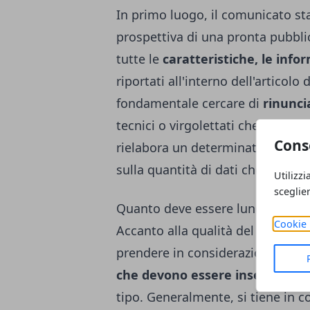
In primo luogo, il comunicato st
prospettiva di una pronta pubbli
tutte le
caratteristiche, le infor
riportati all'interno dell'articolo 
fondamentale cercare di
rinunci
tecnici o virgolettati che potrebb
Cons
rielabora un determinato comun
sulla quantità di dati che dovrà e
Utilizzi
sceglie
Quanto deve essere lungo un c
Cookie 
Accanto alla qualità del comunic
prendere in considerazione anch
che devono essere inserite
all'
tipo. Generalmente, si tiene in 